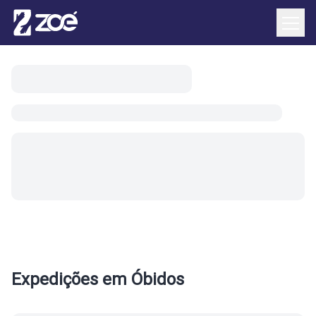
Início
/
Locais
/
Óbidos
Expedições em
Óbidos