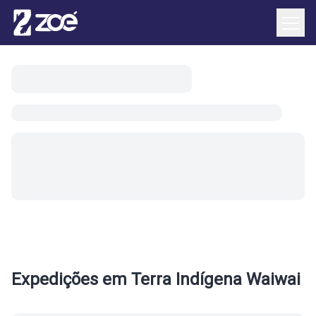
Início
/
Locais
/
Terra Indígena Waiwai
Expedições em
Terra Indígena Waiwai