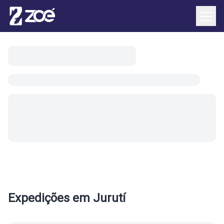
Início
/
Locais
/
Jurutí
Expedições em
Jurutí